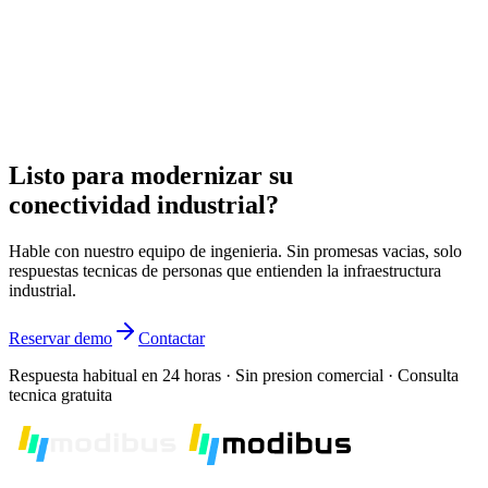
Explorar solucion
06
Habilitacion OEM
Soluciones white-label de conectividad para fabricantes de
maquinaria con acceso remoto integrado.
Listo para modernizar su
Explorar solucion
conectividad industrial?
Hable con nuestro equipo de ingenieria. Sin promesas vacias, solo
respuestas tecnicas de personas que entienden la infraestructura
industrial.
Reservar demo
Contactar
Respuesta habitual en 24 horas · Sin presion comercial · Consulta
tecnica gratuita