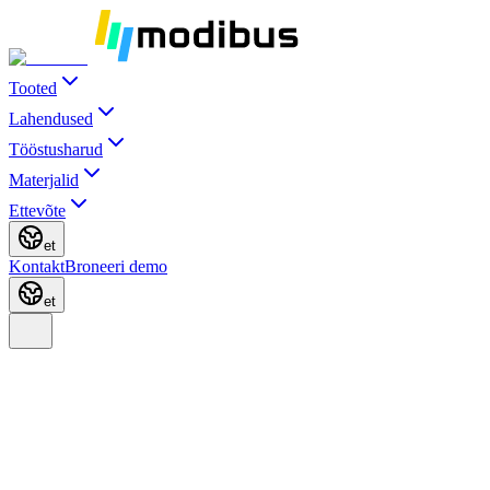
Tooted
Lahendused
Tööstusharud
Materjalid
Ettevõte
et
Kontakt
Broneeri demo
et