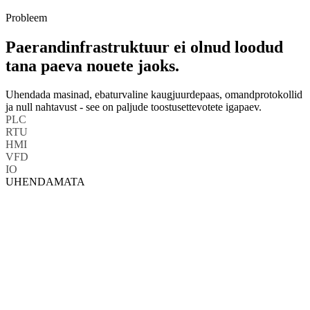
Linuxil pohinev edge-arvutus Dockeritoega. Kaivita kohapeal oma
loogika, ML-mudelid ja armatuurlauad.
Probleem
Paerandinfrastruktuur ei olnud loodud
tana paeva nouete jaoks.
Uhendada masinad, ebaturvaline kaugjuurdepaas, omandprotokollid
ja null nahtavust - see on paljude toostusettevotete igapaev.
PLC
RTU
HMI
VFD
IO
UHENDAMATA
Lahenemine
Tarkvarapohine motlemine
toostusriistvara jaoks.
PLC
Loome seadmeid, mis raagivad koiki protokolle, kindlustavad iga