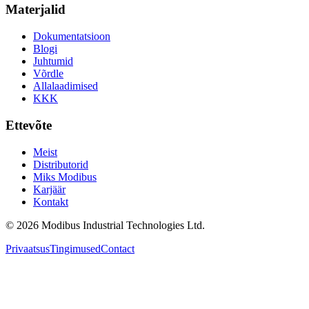
Materjalid
Dokumentatsioon
Blogi
Juhtumid
Võrdle
Allalaadimised
KKK
Ettevõte
Meist
Distributorid
Miks Modibus
Karjäär
Kontakt
©
2026
Modibus Industrial Technologies Ltd.
Privaatsus
Tingimused
Contact