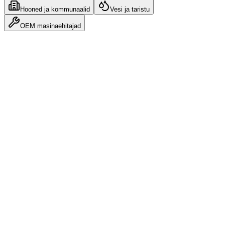
Hooned ja kommunaalid
Vesi ja taristu
OEM masinaehitajad
Autotoostus
Tootmisliinide uhenduvus ja kvaliteediandmete kogumine.
Vaata valdkonna lahendusi
23%
Cycle time reduction
2,400+
Data points per line
Peamised kasutusjuhud
Weld quality monitoring
Robot cell connectivity