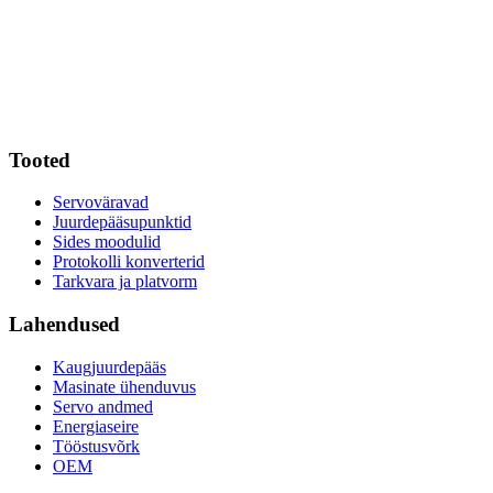
Tooted
Servoväravad
Juurdepääsupunktid
Sides moodulid
Protokolli konverterid
Tarkvara ja platvorm
Lahendused
Kaugjuurdepääs
Masinate ühenduvus
Servo andmed
Energiaseire
Tööstusvõrk
OEM