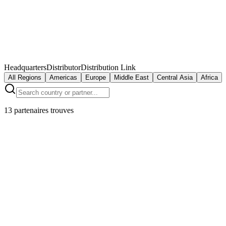
Headquarters
Distributor
Distribution Link
All Regions
Americas
Europe
Middle East
Central Asia
Africa
13 partenaires trouves
IndustrieConnect GmbH
Munich
,
Germany