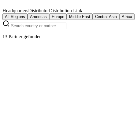
Headquarters
Distributor
Distribution Link
All Regions
Americas
Europe
Middle East
Central Asia
Africa
13 Partner gefunden
IndustrieConnect GmbH
Munich
,
Germany
EuroTech Solutions B.V.
Rotterdam
,
Netherlands